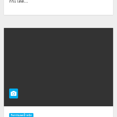
กระโดด…
กิจกรรมลดน้ำหนัก