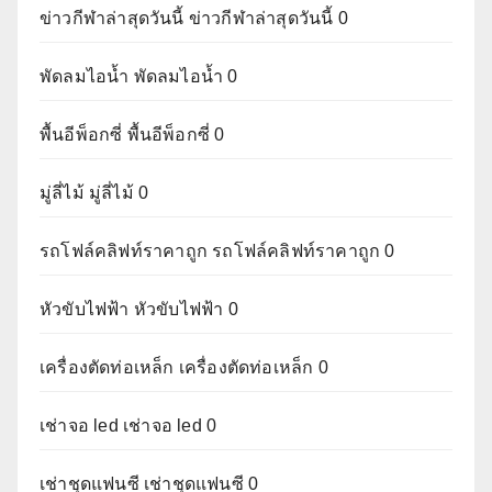
ข่าวกีฬาล่าสุดวันนี้
ข่าวกีฬาล่าสุดวันนี้ 0
พัดลมไอน้ำ
พัดลมไอน้ำ 0
พื้นอีพ็อกซี่
พื้นอีพ็อกซี่ 0
มู่ลี่ไม้
มู่ลี่ไม้ 0
รถโฟล์คลิฟท์ราคาถูก
รถโฟล์คลิฟท์ราคาถูก 0
หัวขับไฟฟ้า
หัวขับไฟฟ้า 0
เครื่องตัดท่อเหล็ก
เครื่องตัดท่อเหล็ก 0
เช่าจอ led
เช่าจอ led 0
เช่าชุดแฟนซี
เช่าชุดแฟนซี 0