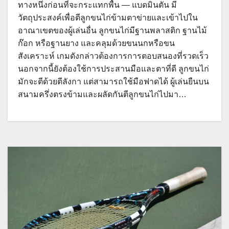
ทางหนึ่งก่อนที่จะกระแทกพื้น — แบดมินตัน มี
วัตถุประสงค์เพื่อตีลูกขนไก่ข้ามตาข่ายและเข้าไปใน
อาณาเขตของผู้เล่นอื่น ลูกขนไก่มีฐานพลาสติก ฐานไม้
ก๊อก หรือฐานยาง และคลุมด้วยขนนกหรือขน
สังเคราะห์ เกมดังกล่าวต้องการการตอบสนองที่รวดเร็ว
นอกจากนี้ยังต้องใช้การประสานมือและตาที่ดี ลูกขนไก่
มักจะตีด้วยตีลังกา แต่สามารถใช้มือฟาดได้ ผู้เล่นยืนบน
สนามครึ่งตรงข้ามและผลัดกันตีลูกขนไก่ไปมา…