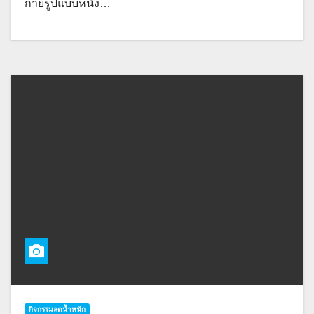
กายรูปแบบหนึ่ง…
กิจกรรมลดน้ำหนัก