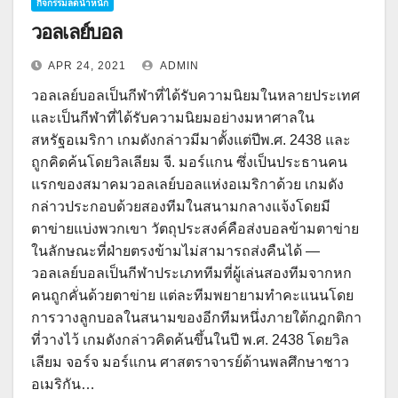
กิจกรรมลดน้ำหนัก
วอลเลย์บอล
APR 24, 2021
ADMIN
วอลเลย์บอลเป็นกีฬาที่ได้รับความนิยมในหลายประเทศ
และเป็นกีฬาที่ได้รับความนิยมอย่างมหาศาลใน
สหรัฐอเมริกา เกมดังกล่าวมีมาตั้งแต่ปีพ.ศ. 2438 และ
ถูกคิดค้นโดยวิลเลียม จี. มอร์แกน ซึ่งเป็นประธานคน
แรกของสมาคมวอลเลย์บอลแห่งอเมริกาด้วย เกมดัง
กล่าวประกอบด้วยสองทีมในสนามกลางแจ้งโดยมี
ตาข่ายแบ่งพวกเขา วัตถุประสงค์คือส่งบอลข้ามตาข่าย
ในลักษณะที่ฝ่ายตรงข้ามไม่สามารถส่งคืนได้ —
วอลเลย์บอลเป็นกีฬาประเภททีมที่ผู้เล่นสองทีมจากหก
คนถูกคั่นด้วยตาข่าย แต่ละทีมพยายามทำคะแนนโดย
การวางลูกบอลในสนามของอีกทีมหนึ่งภายใต้กฎกติกา
ที่วางไว้ เกมดังกล่าวคิดค้นขึ้นในปี พ.ศ. 2438 โดยวิล
เลียม จอร์จ มอร์แกน ศาสตราจารย์ด้านพลศึกษาชาว
อเมริกัน…