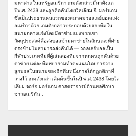
มหาศาลในสหรัฐอเมริกา เกมดังกล่าวมีมาตั้งแต่
ปีพ.ศ. 2438 และถูกคิดค้นโดยวิลเลียม จี. มอร์แกน
ซึ่งเป็นประธานคนแรกของสมาคมวอลเลย์บอลแห่ง
อเมริกาด้วย เกมดังกล่าวประกอบด้วยสองทีมใน
สนามกลางแจ้งโดยมีตาข่ายแบ่งพวกเขา
วัตถุประสงค์คือส่งบอลข้ามตาข่ายในลักษณะที่ฝ่าย
ตรงข้ามไม่สามารถส่งคืนได้ — วอลเลย์บอลเป็น
กีฬาประเภททีมที่ผู้เล่นสองทีมจากหกคนถูกคั่นด้วย
ตาข่าย แต่ละทีมพยายามทำคะแนนโดยการวาง
ลูกบอลในสนามของอีกทีมหนึ่งภายใต้กฎกติกาที่
วางไว้ เกมดังกล่าวคิดค้นขึ้นในปี พ.ศ. 2438 โดยวิล
เลียม จอร์จ มอร์แกน ศาสตราจารย์ด้านพลศึกษา
ชาวอเมริกัน…