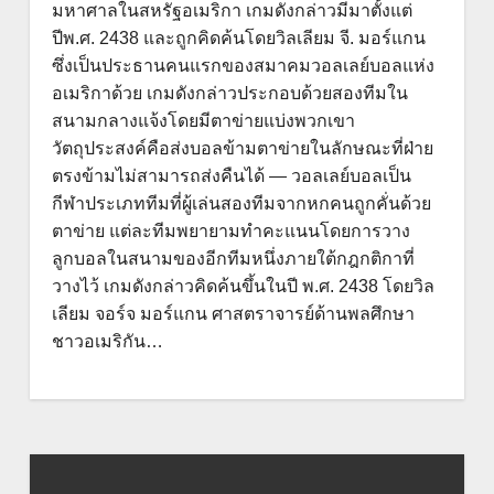
มหาศาลในสหรัฐอเมริกา เกมดังกล่าวมีมาตั้งแต่
ปีพ.ศ. 2438 และถูกคิดค้นโดยวิลเลียม จี. มอร์แกน
ซึ่งเป็นประธานคนแรกของสมาคมวอลเลย์บอลแห่ง
อเมริกาด้วย เกมดังกล่าวประกอบด้วยสองทีมใน
สนามกลางแจ้งโดยมีตาข่ายแบ่งพวกเขา
วัตถุประสงค์คือส่งบอลข้ามตาข่ายในลักษณะที่ฝ่าย
ตรงข้ามไม่สามารถส่งคืนได้ — วอลเลย์บอลเป็น
กีฬาประเภททีมที่ผู้เล่นสองทีมจากหกคนถูกคั่นด้วย
ตาข่าย แต่ละทีมพยายามทำคะแนนโดยการวาง
ลูกบอลในสนามของอีกทีมหนึ่งภายใต้กฎกติกาที่
วางไว้ เกมดังกล่าวคิดค้นขึ้นในปี พ.ศ. 2438 โดยวิล
เลียม จอร์จ มอร์แกน ศาสตราจารย์ด้านพลศึกษา
ชาวอเมริกัน…