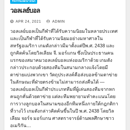
กิจกรรมลดน้ำหนัก
วอลเลย์บอล
APR 24, 2021
ADMIN
วอลเลย์บอลเป็นกีฬาที่ได้รับความนิยมในหลายประเทศ
และเป็นกีฬาที่ได้รับความนิยมอย่างมหาศาลใน
สหรัฐอเมริกา เกมดังกล่าวมีมาตั้งแต่ปีพ.ศ. 2438 และ
ถูกคิดค้นโดยวิลเลียม จี. มอร์แกน ซึ่งเป็นประธานคน
แรกของสมาคมวอลเลย์บอลแห่งอเมริกาด้วย เกมดัง
กล่าวประกอบด้วยสองทีมในสนามกลางแจ้งโดยมี
ตาข่ายแบ่งพวกเขา วัตถุประสงค์คือส่งบอลข้ามตาข่าย
ในลักษณะที่ฝ่ายตรงข้ามไม่สามารถส่งคืนได้ —
วอลเลย์บอลเป็นกีฬาประเภททีมที่ผู้เล่นสองทีมจากหก
คนถูกคั่นด้วยตาข่าย แต่ละทีมพยายามทำคะแนนโดย
การวางลูกบอลในสนามของอีกทีมหนึ่งภายใต้กฎกติกา
ที่วางไว้ เกมดังกล่าวคิดค้นขึ้นในปี พ.ศ. 2438 โดยวิล
เลียม จอร์จ มอร์แกน ศาสตราจารย์ด้านพลศึกษาชาว
อเมริกัน…