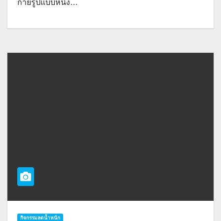
กายรูปแบบหนึ่ง…
กิจกรรมลดน้ำหนัก